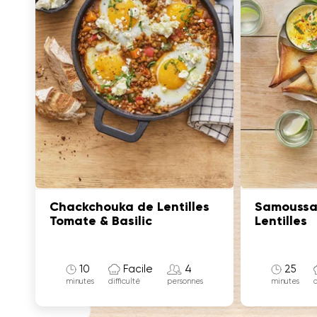
Chackchouka de Lentilles
Samoussa
Tomate & Basilic
Lentilles
10
Facile
4
25
minutes
minutes
difficulté
d
personnes