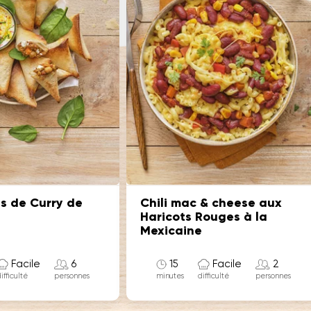
s de Curry de
Chili mac & cheese aux
Haricots Rouges à la
Mexicaine
Facile
6
15
Facile
2
minutes
ifficulté
difficulté
personnes
personnes