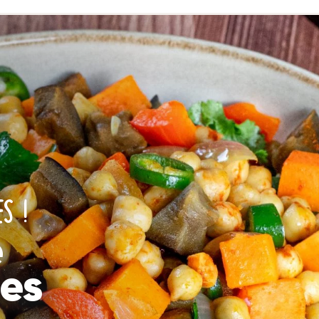
S !
e
hes