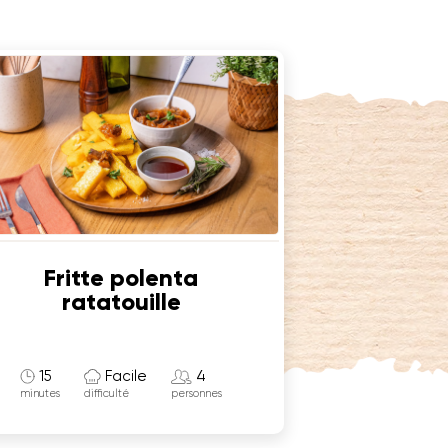
Fritte polenta
ratatouille
15
Facile
4
minutes
difficulté
personnes