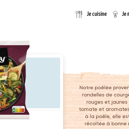
Je 
Je cuisine
Notre poêlée proven
rondelles de courg
rouges et jaunes 
tomate et aromates.
à la poêle, elle e
récoltée à bonne 