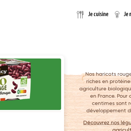
Je 
Je cuisine
Nos haricots roug
riches en protéine
agriculture biologiq
en France. Pour
centimes sont r
développement de 
Découvrez nos légu
agricul