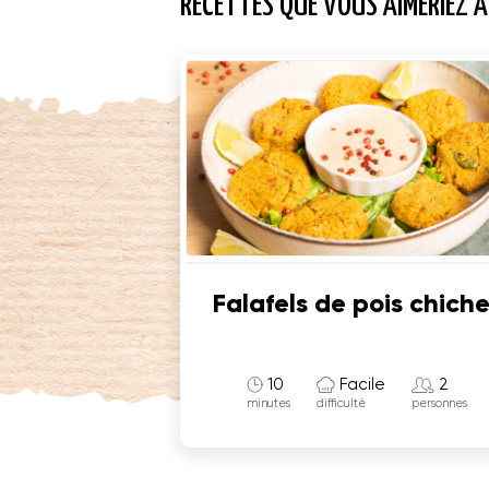
RECETTES QUE VOUS AIMERIEZ A
Falafels de pois chich
10
Facile
2
minutes
difficulté
personnes