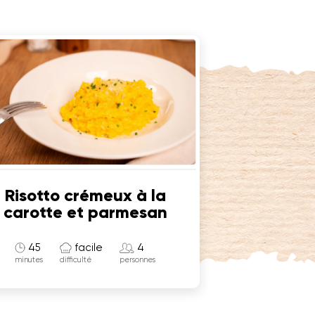
Risotto crémeux à la
carotte et parmesan
45
facile
4
minutes
difficulté
personnes