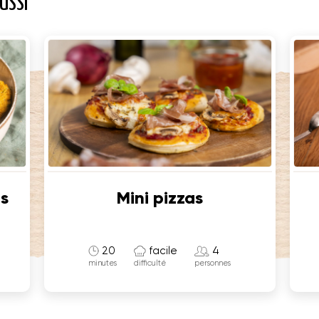
USSI
es
Mini pizzas
20
facile
4
minutes
difficulté
personnes