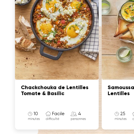
Chackchouka de Lentilles
Samoussa
Tomate & Basilic
Lentilles
10
Facile
4
25
minutes
minutes
difficulté
d
personnes