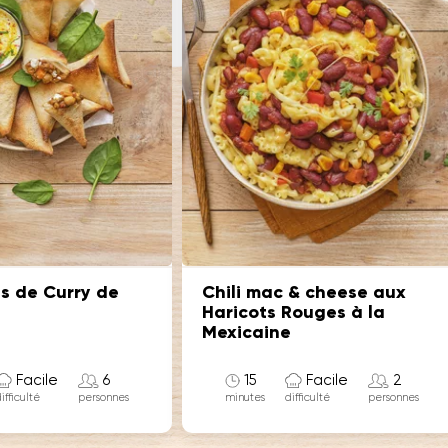
s de Curry de
Chili mac & cheese aux
Haricots Rouges à la
Mexicaine
Facile
6
15
Facile
2
minutes
ifficulté
difficulté
personnes
personnes