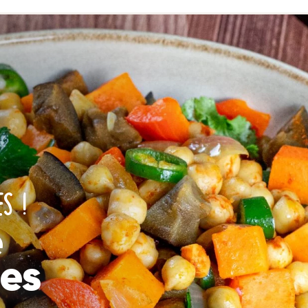
S !
e
hes